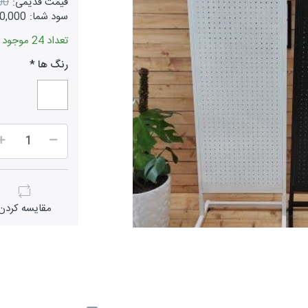
قیمت قدیمی:
000
سود شما:
1,000,000
تعداد 24 موجود است
رنگ ها
مقايسه كردن