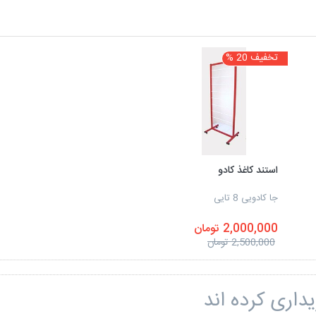
تخفیف 20 %
استند کاغذ کادو
جا کادویی 8 تایی
2,000,000 تومان
2,500,000 تومان
داری کرده اند