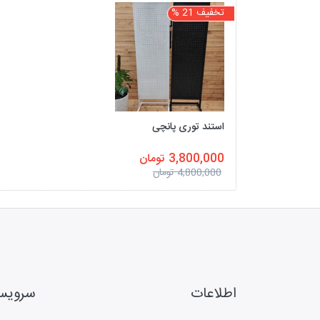
تخفیف 21 %
استند توری پانچی
3,800,000 تومان
4,800,000 تومان
اطلاعات
سروی