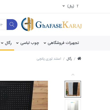
T
(ريال)
تجهیزات فروشگاهی
چوب لباسی
رگال
رگال
استند توری پانچی