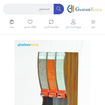
منو
ورود/ثبت نام
مقايسه كردن
علاقه مندی
سبد