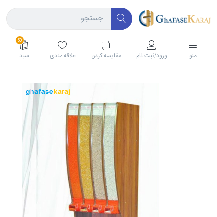
50
منو
ورود/ثبت نام
مقايسه كردن
علاقه مندی
سبد