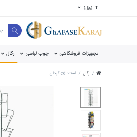
T
(ريال)
تجهیزات فروشگاهی
چوب لباسی
رگال
رگال
استند cd گردان