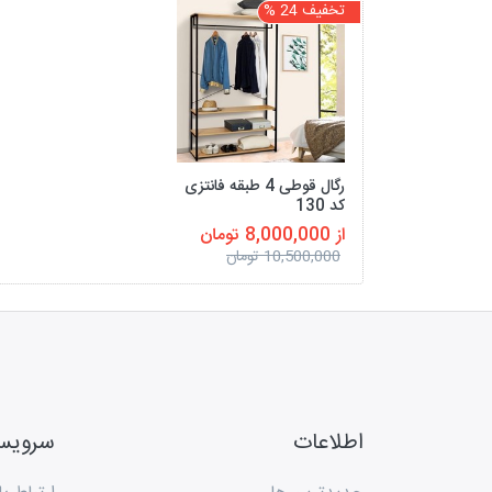
تخفیف 24 %
رگال قوطی 4 طبقه فانتزی
کد 130
از 8,000,000 تومان
10,500,000 تومان
اطلاعات
سروی