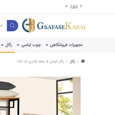
T
(ريال)
تجهیزات فروشگاهی
چوب لباسی
رگال
رگال
رگال قوطی 4 طبقه فانتزی کد 130