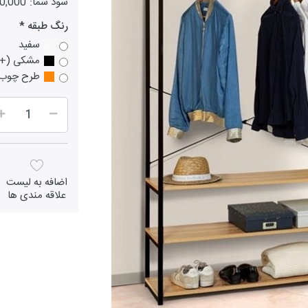
سود شما:
2,500,000
رنگ طبقه
سفید
مشکی (+2,500,000 تومان)
طرح چوب (+2,500,000
اضافه به لیست
علاقه مندی ها