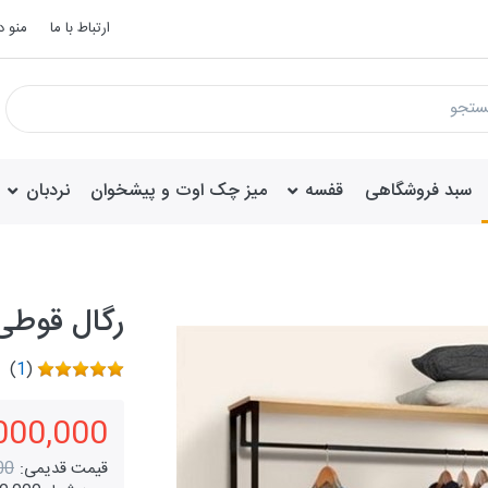
ارتباط با ما
منو 
سبد فروشگاهی
قفسه
میز چک اوت و پیشخوان
نردبان
رگال قوطی 4 طبقه فانتزی کد 
)
1
(
8,000,000 تو
قیمت قدیمی:
000