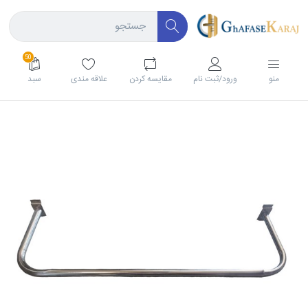
50
منو
ورود/ثبت نام
مقايسه كردن
علاقه مندی
سبد