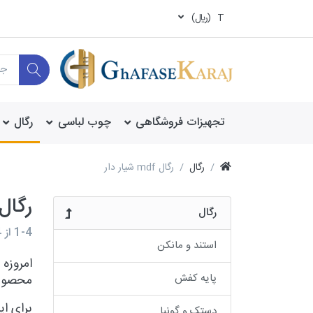
T
(ريال)
تجهیزات فروشگاهی
چوب لباسی
رگال
رگال
رگال mdf شیار دار
رگال mdf شیار دار و ریل آلم
رگال
1-4
از
4
استند و مانکن
امروزه
پایه کفش
محصولا
برای ا
دستک و گونیا