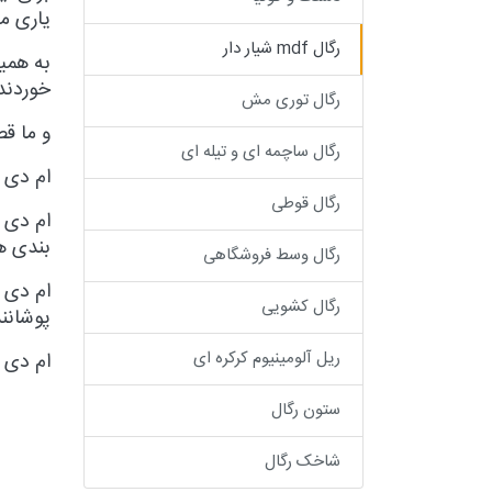
یاری م
رگال mdf شیار دار
به همین
خوردند
رگال توری مش
و ما قص
رگال ساچمه ای و تیله ای
ام دی 
رگال قوطی
ام دی 
بندی ه
رگال وسط فروشگاهی
ام دی ا
رگال کشویی
پوشانن
ریل آلومینیوم کرکره ای
ام دی 
ستون رگال
شاخک رگال