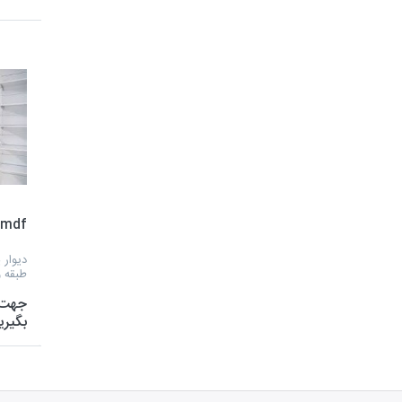
mdf شیار دار
دیوار
طبقه و
جهت 
بگیری