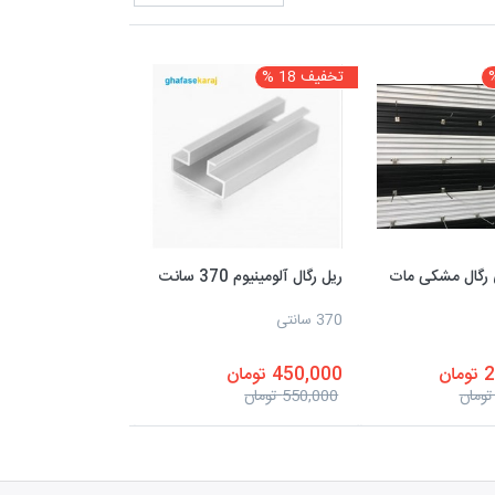
تخفیف 18 %
ی رگال مشکی مات
ریل رگال آلومینیوم 370 سانت
370 سانتی
ان
450,000 تومان
550,000 تومان