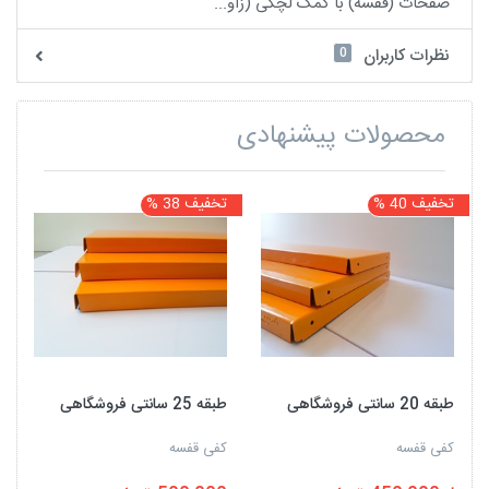
صفحات (قفسه) با کمک لچکی (زاو...
0
نظرات کاربران
محصولات پیشنهادی
تخفیف 40 %
تخفیف 38 %
ت
طبقه 20 سانتی فروشگاهی
طبقه 25 سانتی فروشگاهی
کفی قفسه
کفی قفسه