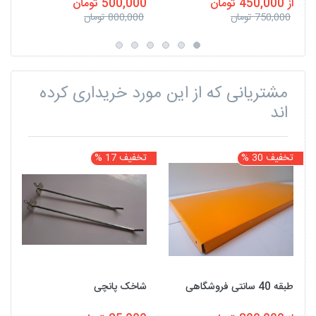
از 450,000 تومان
500,000 تومان
750,000 تومان
800,000 تومان
مشتریانی که از این مورد خریداری کرده
اند
تخفیف 30 %
تخفیف 17 %
ت
طبقه 40 سانتی فروشگاهی
شاخک پانچی