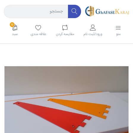
50
منو
ورود/ثبت نام
مقايسه كردن
علاقه مندی
سبد