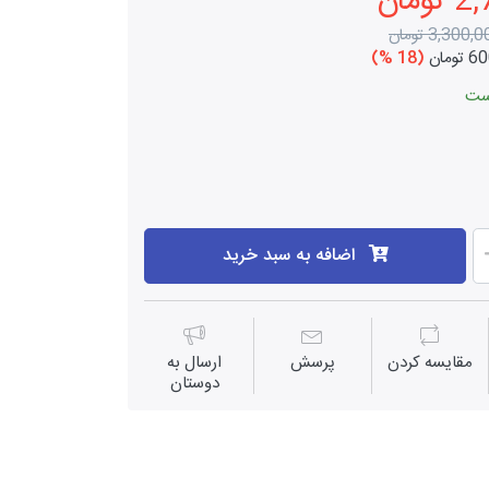
مان
3,300, تومان
ومان
(18 %)
اضافه به سبد خرید
مقايسه كردن
پرسش
ارسال به
دوستان