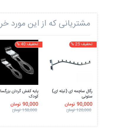
مشتریانی که از این مورد خری
تخفیف 25 %
تخفیف 40 %
رگال ساچمه ای (تیله ای)
پایه کفش گردان بزرگسا
ستونی
کودک
90,000 تومان
90,000 تومان
120,000 تومان
150,000 تومان