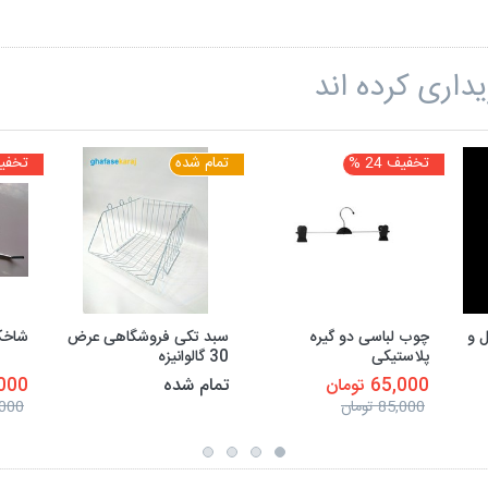
داری کرده اند
تخفیف 24 %
تمام شده
تخفیف 7
ل و
چوب لباسی دو گیره
سبد تکی فروشگاهی عرض
شاخک
پلاستیکی
30 گالوانیزه
65,000 تومان
تمام شده
25,000
85,000 تومان
30,000 