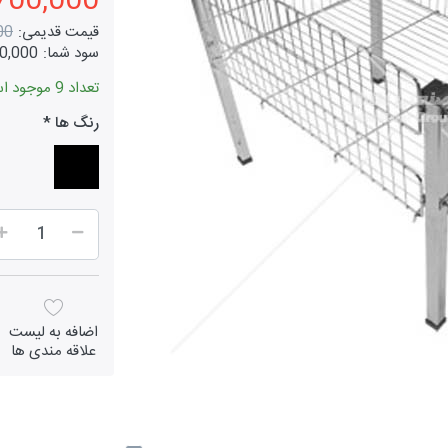
2,700,000 تو
قیمت قدیمی:
000
سود شما:
600,000 ت
تعداد 9 موجود است
رنگ ها
اضافه به لیست
علاقه مندی ها