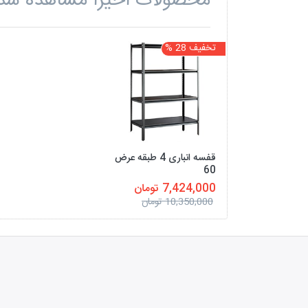
محصولات اخیرا مشاهده شد
تخفیف 28 %
قفسه انباری 4 طبقه عرض
60
7,424,000 تومان
10,350,000 تومان