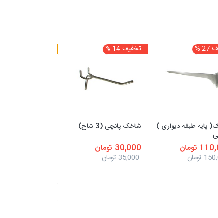
2 %
تخفیف 14 %
تمام شده
 پایه طبقه دیواری )
شاخک پانچی (3 شاخ)
قفسه mdf طبقه
ی
1 تومان
30,000 تومان
تمام شده
1 تومان
35,000 تومان