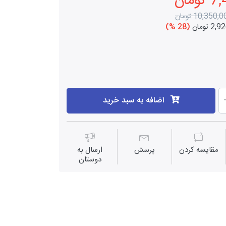
مان
10,350, تومان
 تومان
(28 %)
اضافه به سبد خرید
مقايسه كردن
پرسش
ارسال به
دوستان