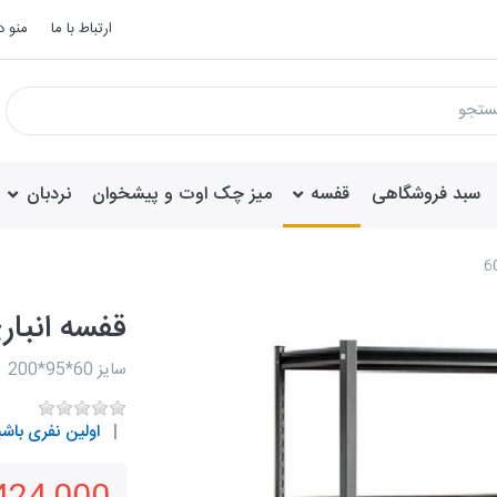
ارتباط با ما
منو 
سبد فروشگاهی
قفسه
میز چک اوت و پیشخوان
نردبان
قفسه انباری 4 طبقه عر
سایز 60*95*200
اولین نفری باشی