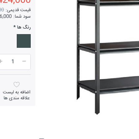
7,424,000 تو
قیمت قدیمی:
000
سود شما:
2,926,000
رنگ ها
اضافه به لیست
علاقه مندی ها