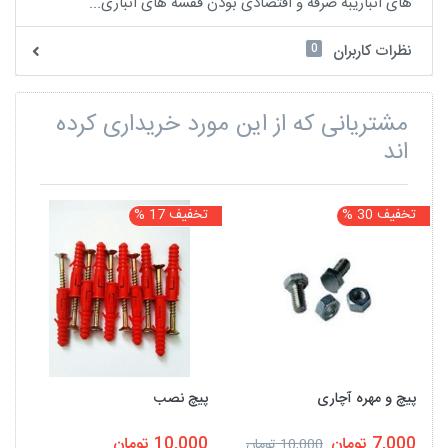
های انباریبه صرفه و اقتصادی بودن قفسه های انباری...
0
نظرات کاربران
مشتریانی که از این مورد خریداری کرده
اند
تخفیف 30 %
تخفیف 17 %
ت
پیچ و مهره آچاری
پیچ نصب
7,000 تومان
10,000 تومان
10,000 تومان