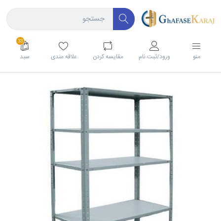
33
منو
ورود/ثبت نام
مقايسه كردن
علاقه مندی
سبد