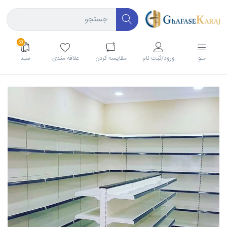
50
منو
ورود/ثبت نام
مقايسه كردن
علاقه مندی
سبد