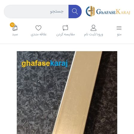
10
منو
ورود/ثبت نام
مقايسه كردن
علاقه مندی
سبد