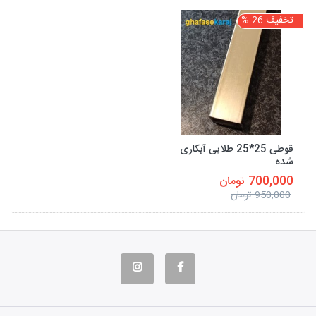
تخفیف 26 %
قوطی 25*25 طلایی آبکاری
شده
700,000 تومان
950,000 تومان