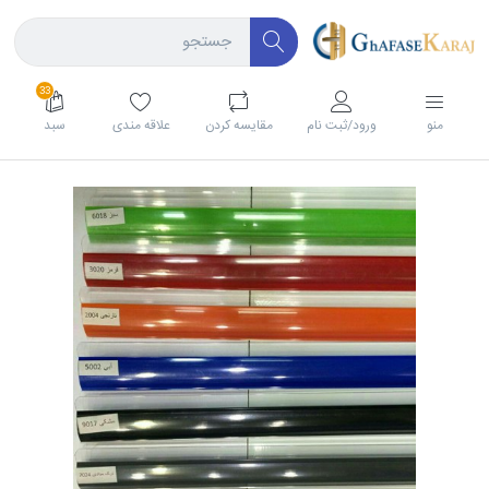
33
منو
ورود/ثبت نام
مقايسه كردن
علاقه مندی
سبد