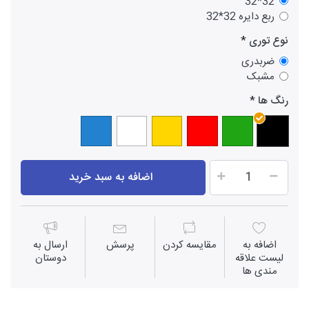
32*32
ربع دایره 32*32
نوع توری
ضربدری
مشبک
رنگ ها
اضافه به سبد خرید
اضافه به
مقايسه كردن
پرسش
ارسال به
لیست علاقه
دوستان
مندی ها