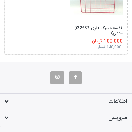
قفسه مشبک فلزی 32*32(
عددی)
100,000 تومان
140,000 تومان
اطلاعات
سرویس