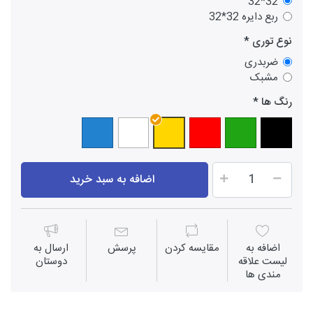
32*32
ربع دایره 32*32
نوع توری
ضربدری
مشبک
رنگ ها
اضافه به سبد خرید
اضافه به
مقايسه كردن
پرسش
ارسال به
لیست علاقه
دوستان
مندی ها