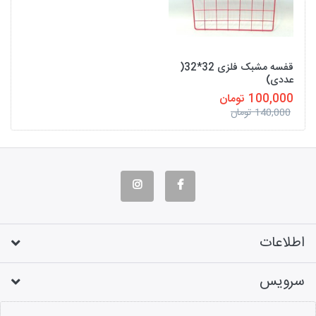
قفسه مشبک فلزی 32*32(
عددی)
100,000 تومان
140,000 تومان
اطلاعات
سرویس