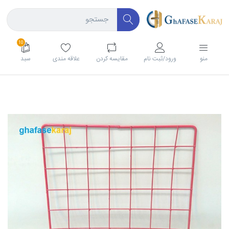
10
منو
ورود/ثبت نام
مقايسه كردن
علاقه مندی
سبد