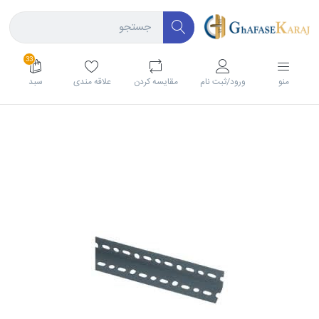
33
منو
ورود/ثبت نام
مقايسه كردن
علاقه مندی
سبد