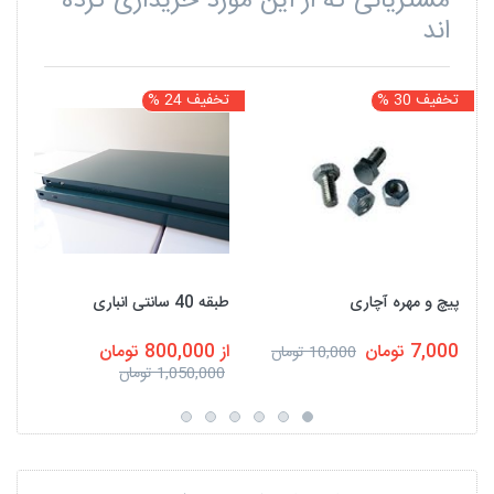
مشتریانی که از این مورد خریداری کرده
اند
تخفیف 30 %
تخفیف 24 %
ت
پیچ و مهره آچاری
طبقه 40 سانتی انباری
7,000 تومان
از 800,000 تومان
10,000 تومان
1,050,000 تومان