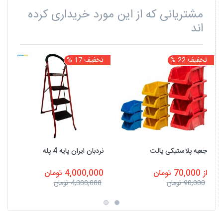
مشتریانی که از این مورد خریداری کرده
اند
تخفیف 22 %
تخفیف 17 %
ت
جعبه پلاستیکی پالت
نردبان ایران پایه 4 پله
از 70,000 تومان
4,000,000 تومان
90,000 تومان
4,800,000 تومان