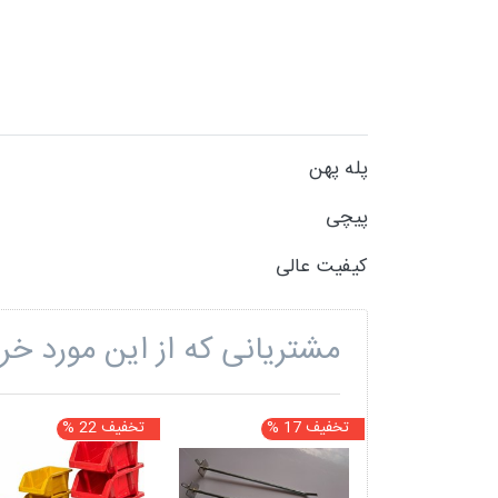
پله پهن
پیچی
کیفیت عالی
مشتریانی که از این مورد خری
تخفیف 17 %
تخفیف 22 %