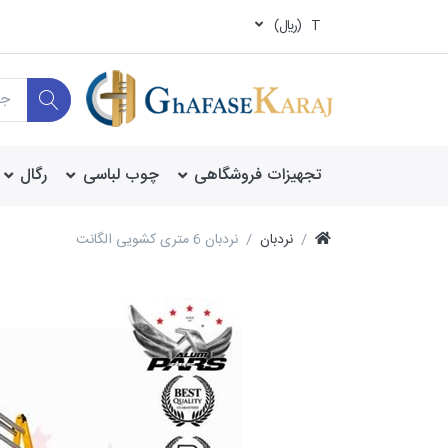
T
(ريال)
تجهیزات فروشگاهی
چوب لباسی
رگال
نردبان
نردبان 6 متری کشویی الگانت