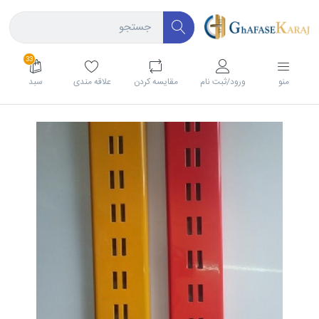
33
منو
ورود/ثبت نام
مقايسه كردن
علاقه مندی
سبد