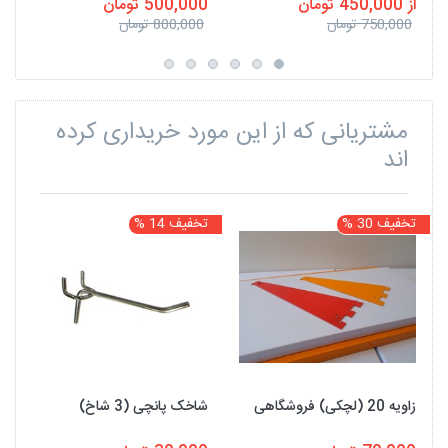
از 450,000 تومان
500,000 تومان
750,000 تومان
800,000 تومان
مشتریانی که از این مورد خریداری کرده
اند
تخفیف 30 %
تخفیف 14 %
ت
زاویه 20 (لچکی) فروشگاهی
شاخک پانچی (3 شاخ)