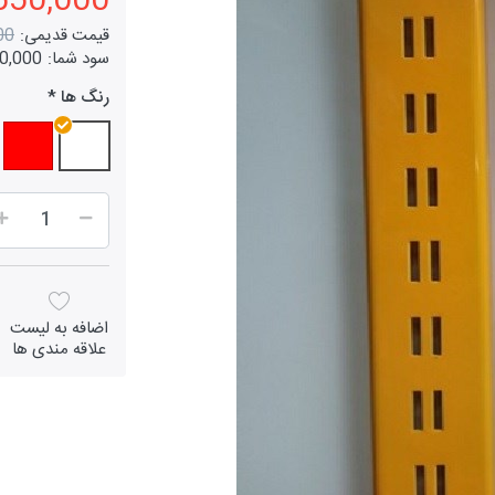
550,000 توما
قیمت قدیمی:
000
سود شما:
250,000 ت
رنگ ها
اضافه به لیست
علاقه مندی ها