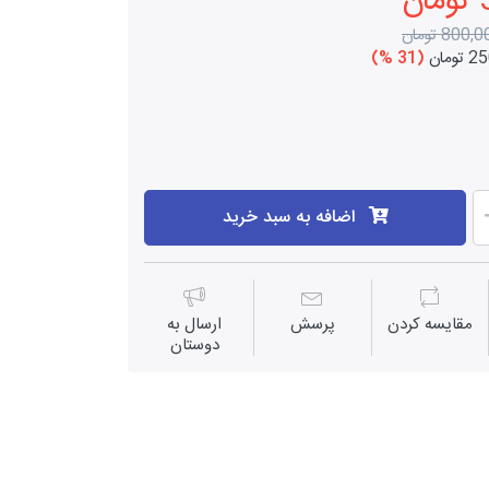
ن
800, تومان
ومان
(31 %)
اضافه به سبد خرید
مقايسه كردن
پرسش
ارسال به
دوستان