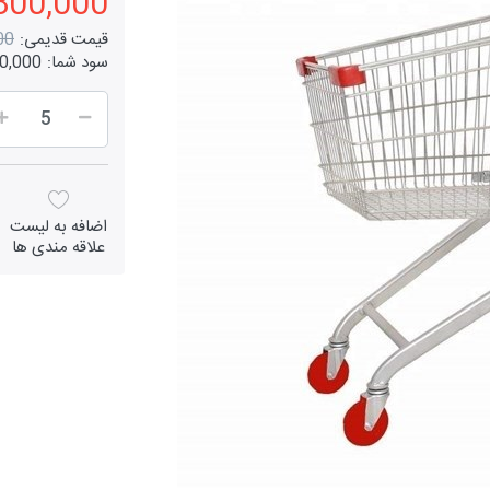
4,800,000 تو
قیمت قدیمی:
000
سود شما:
1,000,000
اضافه به لیست
علاقه مندی ها