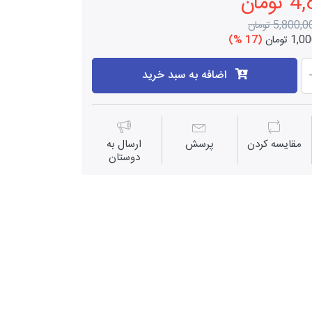
مان
5,800, تومان
 تومان
(17 %)
اضافه به سبد خرید
مقايسه كردن
پرسش
ارسال به
دوستان