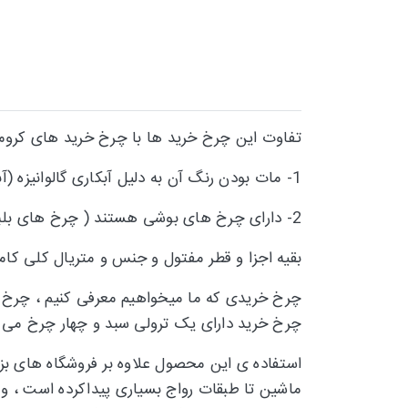
تفاوت این چرخ خرید ها با چرخ خرید های کرو
1- مات بودن رنگ آن به دلیل آبکاری گالوانیزه (آبکاری کروم براق تر از گالوانیزه میباشد )
2- دارای چرخ های بوشی هستند ( چرخ های بلبرینگی روان تر از چرخ های بوشی هستند )
بقیه اجزا و قطر مفتول و جنس و متریال کلی کاملا مشابه 
چرخ خریدی که ما میخواهیم معرفی کنیم ، چرخ خرید 60 لیتری م
چرخ خرید دارای یک ترولی سبد و چهار چرخ می ب
استفاده ی این محصول علاوه بر فروشگاه های بزر
ماشین تا طبقات رواج بسیاری پیداکرده است ، و با