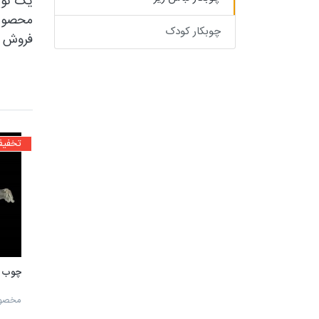
یک نوع
محصول 
چوبکار کودک
فروش ل
تخفیف 14
چوب ل
مخصوص