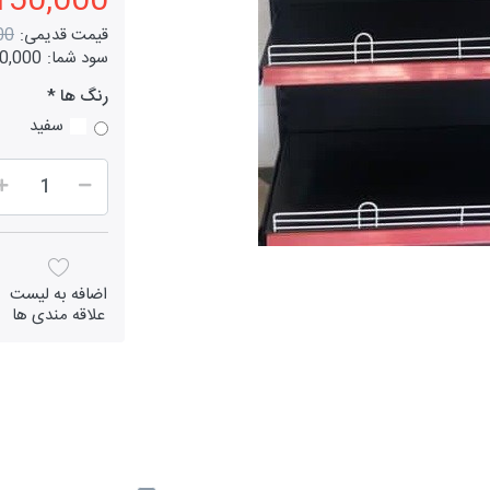
150,000 توما
قیمت قدیمی:
000
سود شما:
100,000 ت
رنگ ها
سفید
اضافه به لیست
علاقه مندی ها