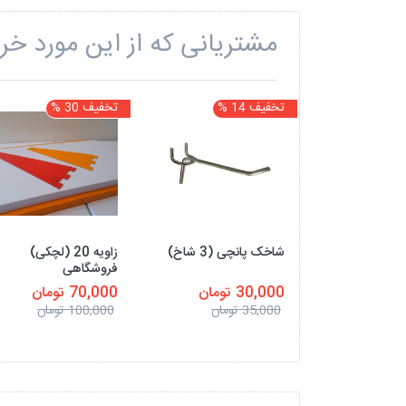
مشتریانی که از این مورد خری
تخفیف 14 %
تخفیف 30 %
شاخک پانچی (3 شاخ)
زاویه 20 (لچکی)
فروشگاهی
30,000 تومان
70,000 تومان
35,000 تومان
100,000 تومان