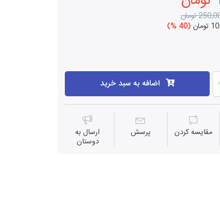
ن
250, تومان
ومان
(40 %)
اضافه به سبد خرید
مقايسه كردن
پرسش
ارسال به
دوستان