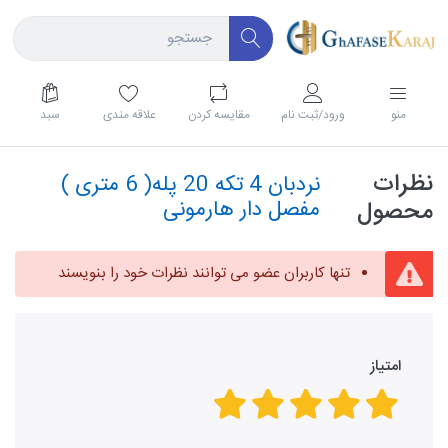
منو
ورود/ثبت نام
مقايسه كردن
علاقه مندی
سبد
نظرات
نردبان 4 تکه 20 پله( 6 متری )
محصول
مفصل دار هارمونی
تنها کاربران عضو می توانند نظرات خود را بنویسند
امتیاز