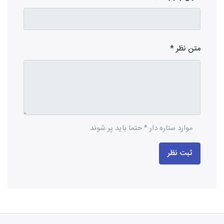
متن نظر
موارد ستاره دار * حتما باید پر شوند
ثبت نظر