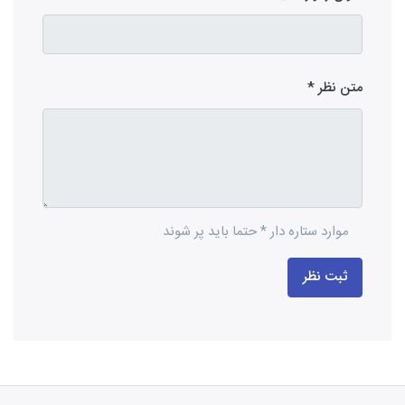
متن نظر
موارد ستاره دار * حتما باید پر شوند
ثبت نظر