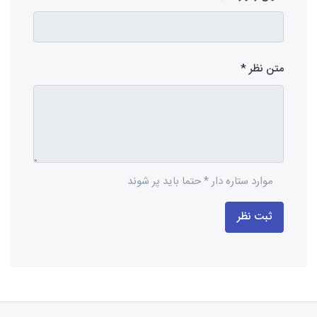
متن نظر
موارد ستاره دار * حتما باید پر شوند
ثبت نظر