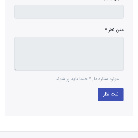
متن نظر
موارد ستاره دار * حتما باید پر شوند
ثبت نظر