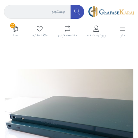
25
منو
ورود/ثبت نام
مقايسه كردن
علاقه مندی
سبد